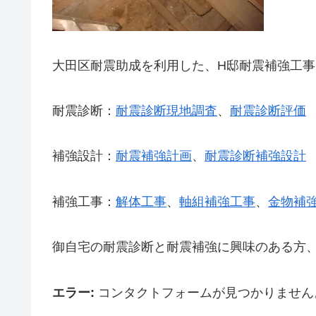
大田区耐震助成を利用した、H邸耐震補強工事
耐震診断：
耐震診断現地調査
、
耐震診断評価
補強設計：
耐震補強計画
、
耐震診断補強設計
補強工事：
解体工事
、
軸組補強工事
、
金物補
御自宅の耐震診断と耐震補強に興味のある方
エラー:
コンタクトフォームが見つかりません