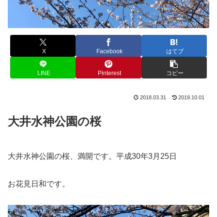
X
Facebook
はてブ
LINE
Pinterest
コピー
2018.03.31
2019.10.01
大井水神公園の桜
大井水神公園の桜、満開です。平成30年3月25日
お花見日和です。