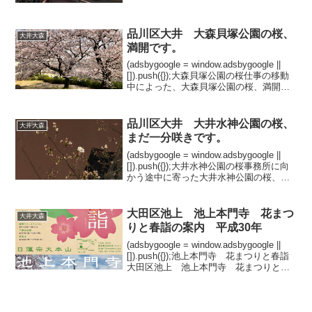
品川区大井 大森貝塚公園の桜、
大井大森
満開です。
(adsbygoogle = window.adsbygoogle ||
[]).push({});大森貝塚公園の桜仕事の移動
中によった、大森貝塚公園の桜、満開で
す。 平成30年3月29日青空のも元、保育
園児のお散歩隊が沢山来ていました。
線...
品川区大井 大井水神公園の桜、
大井大森
まだ一分咲きです。
(adsbygoogle = window.adsbygoogle ||
[]).push({});大井水神公園の桜事務所に向
かう途中に寄った大井水神公園の桜、ま
だ一部咲きです。平成30年3月19日の夜。
大田区池上 池上本門寺 花まつ
大井大森
りと春詣の案内 平成30年
(adsbygoogle = window.adsbygoogle ||
[]).push({});池上本門寺 花まつりと春詣
大田区池上 池上本門寺 花まつりと春
詣の案内 平成30年