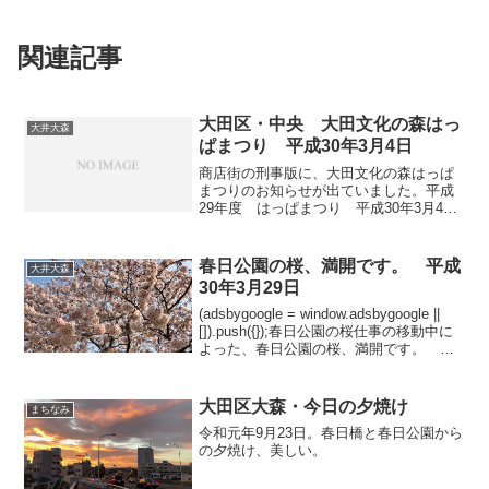
関連記事
大田区・中央 大田文化の森はっ
大井大森
ぱまつり 平成30年3月4日
商店街の刑事版に、大田文化の森はっぱ
まつりのお知らせが出ていました。平成
29年度 はっぱまつり 平成30年3月4日
まだ行ったことは無いのですが。
春日公園の桜、満開です。 平成
大井大森
30年3月29日
(adsbygoogle = window.adsbygoogle ||
[]).push({});春日公園の桜仕事の移動中に
よった、春日公園の桜、満開です。 平
成30年3月29日今年は、はねぴょんがいま
す。
大田区大森・今日の夕焼け
まちなみ
令和元年9月23日。春日橋と春日公園から
の夕焼け、美しい。