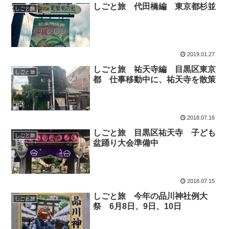
しごと旅 代田橋編 東京都杉並
しごと旅
2019.01.27
しごと旅 祐天寺編 目黒区東京
しごと旅
都 仕事移動中に、祐天寺を散策
2018.07.16
しごと旅 目黒区祐天寺 子ども
しごと旅
盆踊り大会準備中
2018.07.15
しごと旅 今年の品川神社例大
しごと旅
祭 6月8日、9日、10日